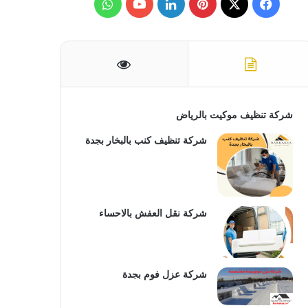
ف
ب
ل
و
ن
:
ي
X
ي
ي
Y
ا
س
ن
ن
o
ت
ب
ت
ك
u
س
و
ي
د
T
ا
شركة تنظيف موكيت بالرياض
ك
ر
إ
u
ب
شركة تنظيف كنب بالبخار بجدة
ي
ن
b
س
e
شركة نقل العفش بالاحساء
ت
شركة عزل فوم بجدة