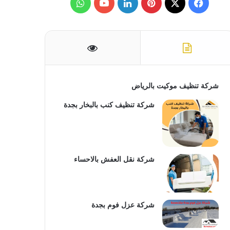
ف
ب
ل
و
ن
:
ي
X
ي
ي
Y
ا
س
ن
ن
o
ت
ب
ت
ك
u
س
و
ي
د
T
ا
شركة تنظيف موكيت بالرياض
ك
ر
إ
u
ب
شركة تنظيف كنب بالبخار بجدة
ي
ن
b
س
e
شركة نقل العفش بالاحساء
ت
شركة عزل فوم بجدة