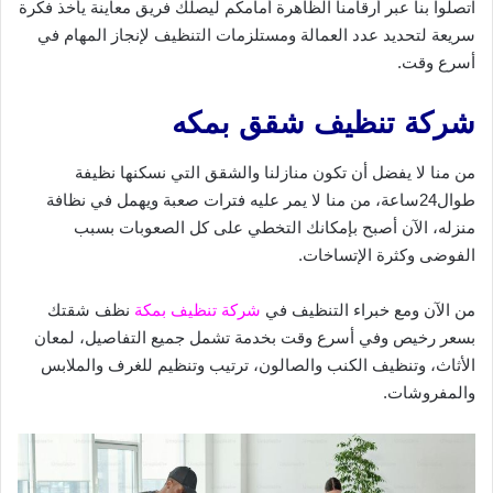
اتصلوا بنا عبر أرقامنا الظاهرة أمامكم ليصلك فريق معاينة يأخذ فكرة
سريعة لتحديد عدد العمالة ومستلزمات التنظيف لإنجاز المهام في
أسرع وقت.
شركة تنظيف شقق بمكه
من منا لا يفضل أن تكون منازلنا والشقق التي نسكنها نظيفة
طوال24ساعة، من منا لا يمر عليه فترات صعبة ويهمل في نظافة
منزله، الآن أصبح بإمكانك التخطي على كل الصعوبات بسبب
الفوضى وكثرة الإتساخات.
من الآن ومع خبراء التنظيف في
شركة تنظيف بمكة
نظف شقتك
بسعر رخيص وفي أسرع وقت بخدمة تشمل جميع التفاصيل، لمعان
الأثاث، وتنظيف الكنب والصالون، ترتيب وتنظيم للغرف والملابس
والمفروشات.