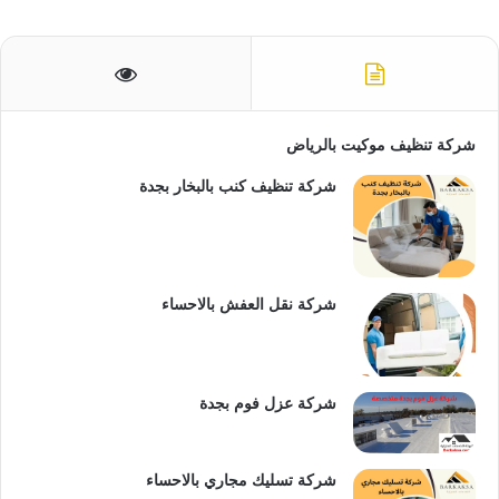
ن
ي
X
ي
ي
Y
ا
:
س
ن
ن
o
ت
ب
ت
ك
u
س
شركة تنظيف موكيت بالرياض
و
ي
د
T
ا
شركة تنظيف كنب بالبخار بجدة
ك
ر
إ
u
ب
ي
ن
b
س
e
شركة نقل العفش بالاحساء
ت
شركة عزل فوم بجدة
شركة تسليك مجاري بالاحساء