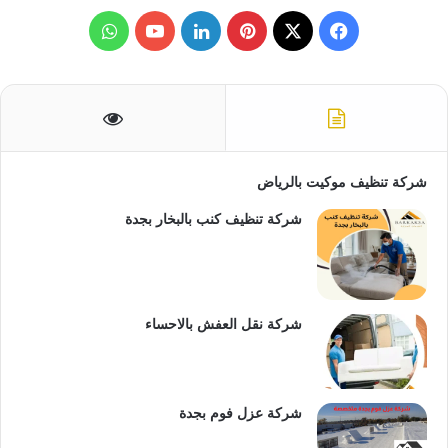
ح
ث
ف
ب
ل
و
ع
ن
ي
X
ي
ي
Y
ا
:
س
ن
ن
o
ت
ب
ت
ك
u
س
شركة تنظيف موكيت بالرياض
و
ي
د
T
ا
شركة تنظيف كنب بالبخار بجدة
ك
ر
إ
u
ب
ي
ن
b
س
e
شركة نقل العفش بالاحساء
ت
شركة عزل فوم بجدة