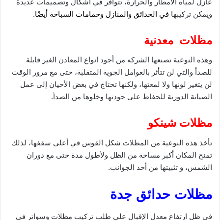
عازل لمياه الأمطار والحرارة، تتوافر في أشكال وتصميمات عديدة
ويمكن تركيبها
في الحدائق والمنازل وحمامات السباحة أيضًا.
مظلات معدنية
وهذه النوعية تصنعها الشركه من أجود انواع المعادن الغير قابلة
للصدأ والتي لن تتأثر بالعوامل الجوية المتقلبة، حتى مع مرور الوقت
لن يتغير لونها ولا لمعتها، ولكنها تحتاج في بعض الأحيان إلى عمل
الصيانة الدورية للحفاظ على جودتها وخلوها من الصدأ.
مظلات شينكو
تأخذ هذه النوعية من المظلات شكل القوس في أعلى سقفها، لذلك
تمنح المكان أكبر مساحة من الظل ولأطول مدة حتى مع دوران
الشمس،
و
تثبيتها من أحد الجوانب.
مظلات حدائق جدة
في ظل ارتفاع معدل الإقبال على طلب تركيب مظلات وسواتر في