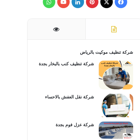
ف
ب
ل
و
ن
:
ي
X
ي
ي
Y
ا
س
ن
ن
o
ت
ب
ت
ك
u
س
و
ي
د
T
ا
شركة تنظيف موكيت بالرياض
ك
ر
إ
u
ب
شركة تنظيف كنب بالبخار بجدة
ي
ن
b
س
e
شركة نقل العفش بالاحساء
ت
شركة عزل فوم بجدة