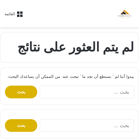
القائمة
لم يتم العثور على نتائج
يبدوا أننا لم ’ نستطع أن نجد ما ’ تبحث عنه. من الممكن أن يساعدك البحث.
ا
ل
ب
ح
ث
ع
ا
ن
ل
:
ب