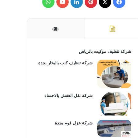
ف
ب
ل
و
ن
:
ي
X
ي
ي
Y
ا
س
ن
ن
o
ت
ب
ت
ك
u
س
و
ي
د
T
ا
شركة تنظيف موكيت بالرياض
ك
ر
إ
u
ب
شركة تنظيف كنب بالبخار بجدة
ي
ن
b
س
e
شركة نقل العفش بالاحساء
ت
شركة عزل فوم بجدة