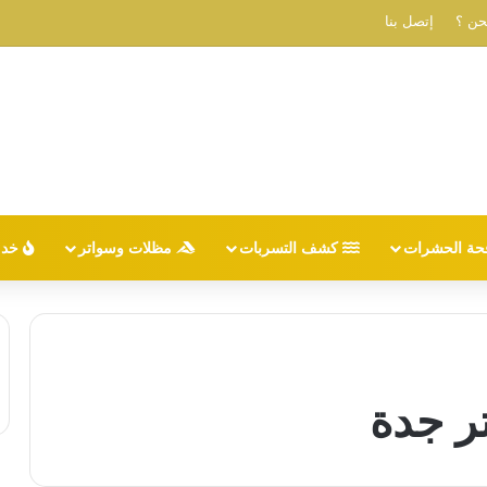
حن ؟
إتصل بنا
حة الحشرات
كشف التسربات
مظلات وسواتر
خدم
ر جدة