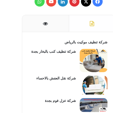
ف
ب
ل
و
ن
:
ي
X
ي
ي
Y
ا
س
ن
ن
o
ت
ب
ت
ك
u
س
و
ي
د
T
ا
شركة تنظيف موكيت بالرياض
ك
ر
إ
u
ب
شركة تنظيف كنب بالبخار بجدة
ي
ن
b
س
e
شركة نقل العفش بالاحساء
ت
شركة عزل فوم بجدة