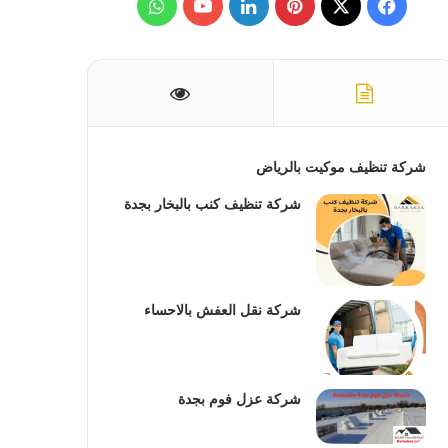
ف
ب
ل
و
ن
:
ي
X
ي
ي
Y
ا
س
ن
ن
o
ت
ب
ت
ك
u
س
و
ي
د
T
ا
شركة تنظيف موكيت بالرياض
ك
ر
إ
u
ب
شركة تنظيف كنب بالبخار بجدة
ي
ن
b
س
e
شركة نقل العفش بالاحساء
ت
شركة عزل فوم بجدة