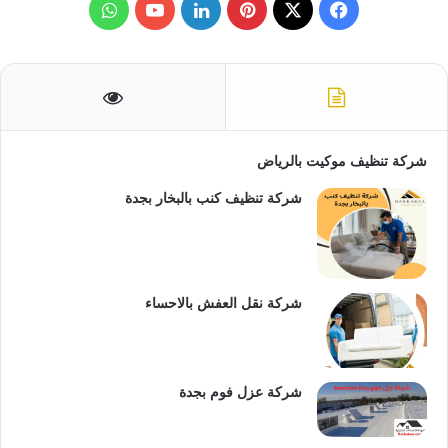
ث
ف
ب
ل
و
ع
ن
ي
X
ي
ي
Y
ا
:
س
ن
ن
o
ت
ب
ت
ك
u
س
شركة تنظيف موكيت بالرياض
و
ي
د
T
ا
شركة تنظيف كنب بالبخار بجدة
ك
ر
إ
u
ب
ي
ن
b
س
e
شركة نقل العفش بالاحساء
ت
شركة عزل فوم بجدة