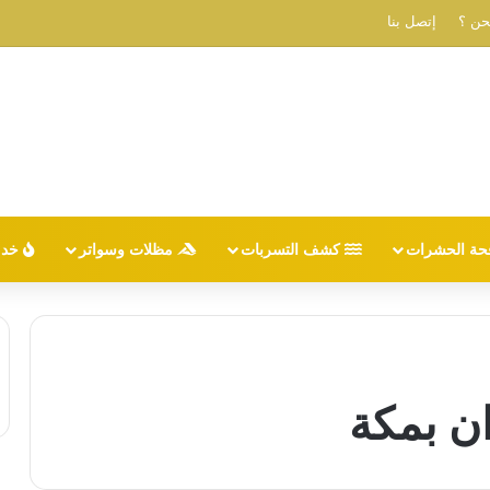
حن ؟
إتصل بنا
حة الحشرات
كشف التسربات
مظلات وسواتر
خدم
ن بمكة