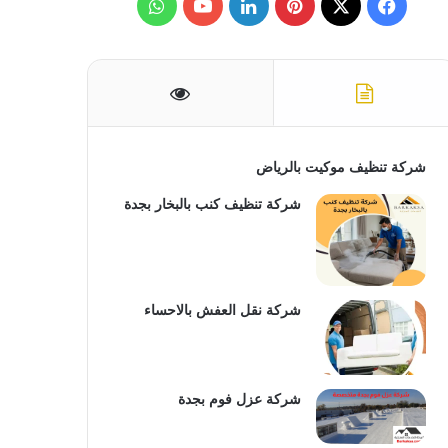
ف
ب
ل
و
ن
:
ي
X
ي
ي
Y
ا
س
ن
ن
o
ت
ب
ت
ك
u
س
و
ي
د
T
ا
شركة تنظيف موكيت بالرياض
ك
ر
إ
u
ب
شركة تنظيف كنب بالبخار بجدة
ي
ن
b
س
e
شركة نقل العفش بالاحساء
ت
شركة عزل فوم بجدة