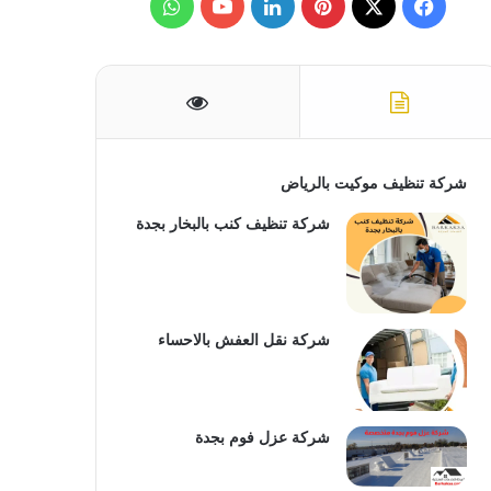
ف
ب
ل
و
ن
:
ي
X
ي
ي
Y
ا
س
ن
ن
o
ت
ب
ت
ك
u
س
و
ي
د
T
ا
شركة تنظيف موكيت بالرياض
ك
ر
إ
u
ب
شركة تنظيف كنب بالبخار بجدة
ي
ن
b
س
e
شركة نقل العفش بالاحساء
ت
شركة عزل فوم بجدة