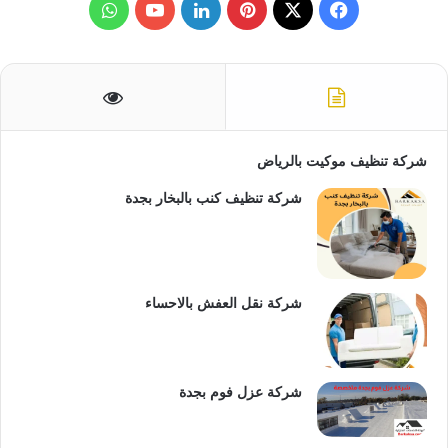
ث
ف
ب
ل
و
ع
ن
ي
X
ي
ي
Y
ا
:
س
ن
ن
o
ت
ب
ت
ك
u
س
شركة تنظيف موكيت بالرياض
و
ي
د
T
ا
شركة تنظيف كنب بالبخار بجدة
ك
ر
إ
u
ب
ي
ن
b
س
e
شركة نقل العفش بالاحساء
ت
شركة عزل فوم بجدة