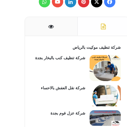
ف
ب
ل
و
ن
:
ي
X
ي
ي
Y
ا
س
ن
ن
o
ت
ب
ت
ك
u
س
و
ي
د
T
ا
شركة تنظيف موكيت بالرياض
ك
ر
إ
u
ب
شركة تنظيف كنب بالبخار بجدة
ي
ن
b
س
e
شركة نقل العفش بالاحساء
ت
شركة عزل فوم بجدة