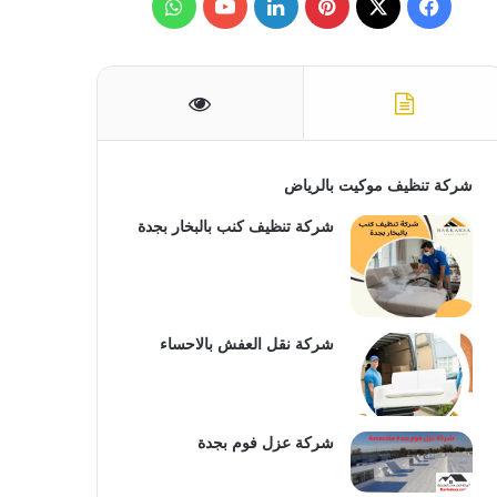
ف
ب
ل
و
ن
:
ي
X
ي
ي
Y
ا
س
ن
ن
o
ت
ب
ت
ك
u
س
و
ي
د
T
ا
شركة تنظيف موكيت بالرياض
ك
ر
إ
u
ب
شركة تنظيف كنب بالبخار بجدة
ي
ن
b
س
e
شركة نقل العفش بالاحساء
ت
شركة عزل فوم بجدة