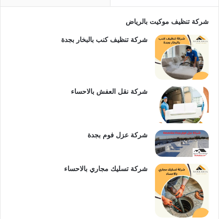
ب
ت
ك
u
س
شركة تنظيف موكيت بالرياض
و
ي
د
T
ا
شركة تنظيف كنب بالبخار بجدة
ك
ر
إ
u
ب
ي
ن
b
س
e
شركة نقل العفش بالاحساء
ت
شركة عزل فوم بجدة
شركة تسليك مجاري بالاحساء