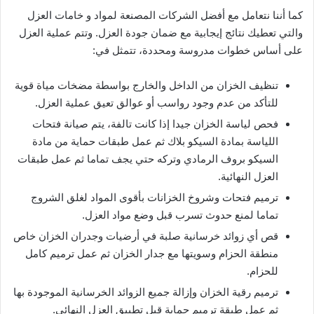
كما أننا نتعامل مع أفضل الشركات المصنعة لمواد و خامات العزل
والتي تعطيك نتائج إيجابية مع ضمان جودة العزل. وتتم عملية العزل
على أساس خطوات مدروسة ومحددة، تتمثل في:
تنظيف الخزان من الداخل والخارج بواسطة مضخات مياة قوية
للتأكد من عدم وجود رواسب أو عوالق تعيق عملية العزل.
فحص لياسة الخزان جيدا إذا كانت تالفة، يتم صيانة فتحات
اللياسة بمادة السيكو بلاك ثم عمل طبقات حماية من مادة
السيكو بروف الرمادي وتركه حتي يجف تماما ثم عمل طبقات
العزل النهائية.
ترميم فتحات وشروخ الخزانات بأقوى المواد لغلق الشروج
تماما لمنع حدوث تسرب قبل وضع مواد العزل.
قص أي زوائد خرسانية صلبة في أرضيات وجدران الخزان خاص
منطقة الحزام وسويتها مع جدار الخزان ثم عمل ترميم كامل
للحزام.
ترميم رقية الخزان وإزالة جميع الزوائد الخرسانية الموجودة بها
ثم عمل طبقة ترميم حماية قبل تطبيق العزل النهائي.