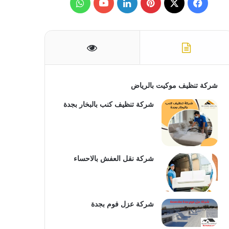
ف
ب
ل
و
ن
:
ي
X
ي
ي
Y
ا
س
ن
ن
o
ت
ب
ت
ك
u
س
و
ي
د
T
ا
شركة تنظيف موكيت بالرياض
ك
ر
إ
u
ب
شركة تنظيف كنب بالبخار بجدة
ي
ن
b
س
e
شركة نقل العفش بالاحساء
ت
شركة عزل فوم بجدة