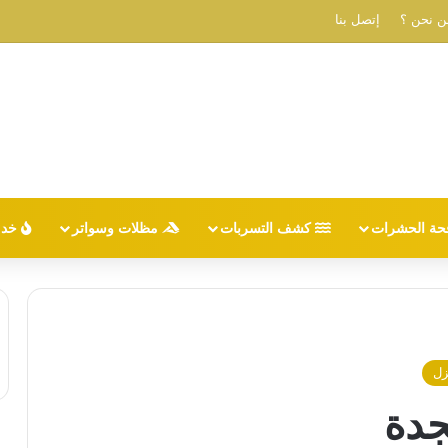
ن نحن ؟
إتصل بنا
حة الحشرات
كشف التسربات
مظلات وسواتر
خدم
زل
دة